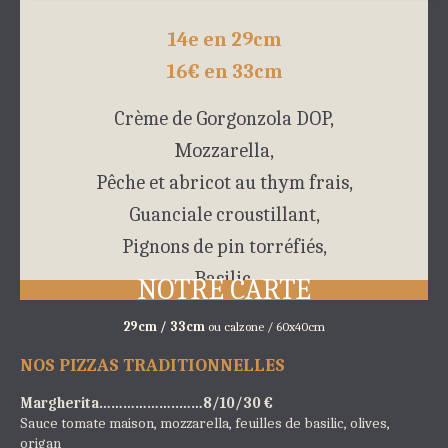
14e en 29cm
16€ en 33cm
Crème de Gorgonzola DOP,
Mozzarella,
Pêche et abricot au thym frais,
Guanciale croustillant,
Pignons de pin torréfiés,
Basilic.
NOTRE CARTE
29cm / 33cm
ou calzone / 60x40cm
NOS PIZZAS TRADITIONNELLES
Margherita………………..……8/10/30 €
Sauce tomate maison, mozzarella, feuilles de basilic, olives,
origan