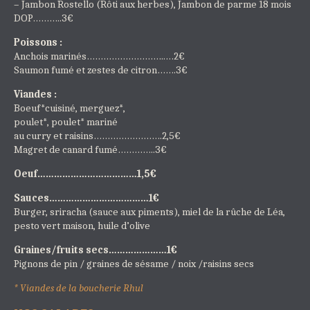
– Jambon Rostello (Rôti aux herbes), Jambon de parme 18 mois
DOP………..3€
Poissons :
Anchois marinés………………………..…2€
Saumon fumé et zestes de citron…….3€
Viandes :
Boeuf*cuisiné, merguez*,
poulet*, poulet* mariné
au curry et raisins…………………….2,5€
Magret de canard fumé…………..3€
Oeuf………………………………1,5€
Sauces………………………………1€
Burger, sriracha (sauce aux piments), miel de la rûche de Léa,
pesto vert maison, huile d’olive
Graines/fruits secs…………………1€
Pignons de pin / graines de sésame / noix /raisins secs
* Viandes de la boucherie Rhul