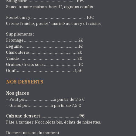
Bolognaise……………………………….….10€
Sauce tomate maison, boeuf*, oignons confits
Poulet curry………………………………………. 10€
Crème fraîche, poulet* mariné au curry et raisins
Suppléments :
Fromage………………………………………2€
Légume…………………………………..……1€
Charcuterie…………………………….……2€
Viande…………………………………………2€
Graînes/fruits secs….…………………….1€
Oeuf………………………………………….1,5€
NOS DESSERTS
Nos glaces
– Petit pot…..……………….à partir de 3,5 €
– Grand pot………………à partir de 7,5 €
Calzone dessert…………………………..9€
Pâte à tartiner Nocciolota bio, éclats de noisettes.
Dessert maison du moment